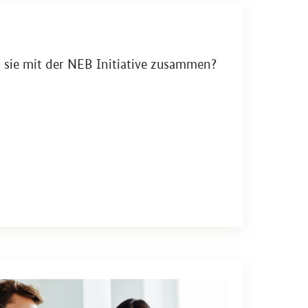
sie mit der NEB In­itia­ti­ve zu­sam­men?