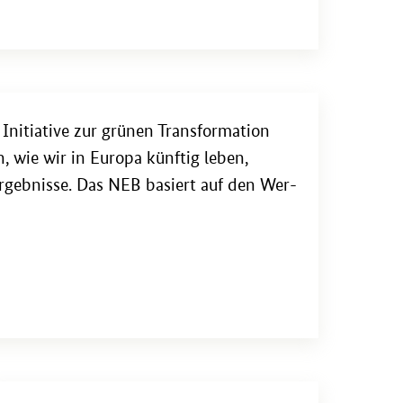
­itia­ti­ve zur grü­nen Trans­for­ma­ti­on
n, wie wir in Eu­ro­pa künf­tig leben,
r­geb­nis­se. Das NEB ba­siert auf den Wer­