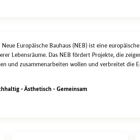
 Neue Eu­ro­päi­sche Bau­haus (NEB) ist eine eu­ro­päi­sche In
se­rer Le­bens­räu­me. Das NEB för­dert Pro­jek­te, die zei­ge
en und zu­sam­men­ar­bei­ten wol­len und ver­brei­tet die E
h­hal­tig - Äs­the­tisch - Ge­mein­sam