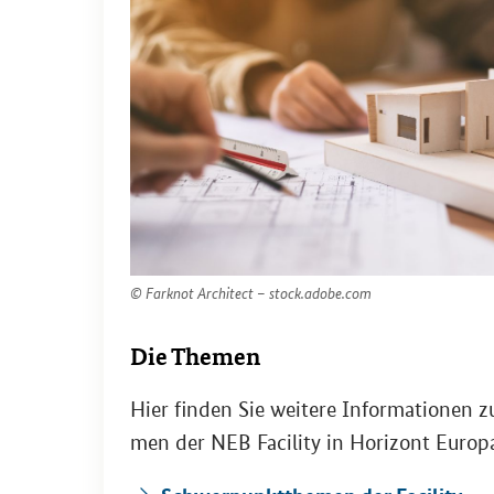
© Far­knot Ar­chi­tect – stock.adobe.com
Die The­men
Hier fin­den Sie wei­te­re In­for­ma­tio­ne
men der NEB
Facility
in Ho­ri­zont Eu­ro­p