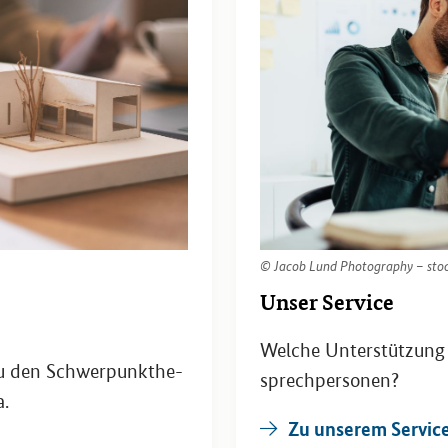
© Jacob Lund Pho­to­gra­phy – st
Unser Ser­vice
Wel­che Un­ter­stüt­zun
n zu den Schwer­punk­the­
sprech­per­so­nen?
a.
Zu un­se­rem Ser­vic