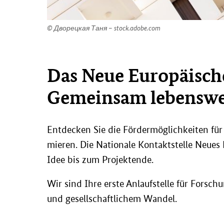
© Дворецкая Таня – stock.adobe.com
Das Neue Eu­ro­päi­sch
Ge­mein­sam le­bens­wer
Ent­de­cken Sie die För­der­mög­lich­kei­ten für
mie­ren. Die Na­tio­na­le Kon­takt­stel­le Neue
Idee bis zum Pro­jek­ten­de.
Wir sind Ihre erste An­lauf­stel­le für For­schu
und ge­sell­schaft­li­chem Wan­del.