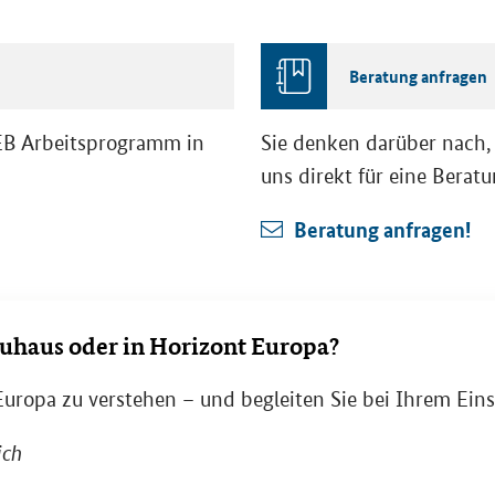
Be­ra­tung an­fra­gen
EB Ar­beits­pro­gramm in
Sie den­ken dar­über nach, e
uns di­rekt für eine Be­ra­t
Be­ra­tung an­fra­gen!
haus oder in Ho­ri­zont Eu­ro­pa?
­ro­pa zu ver­ste­hen – und be­glei­ten Sie bei Ihrem Ein­s
ich