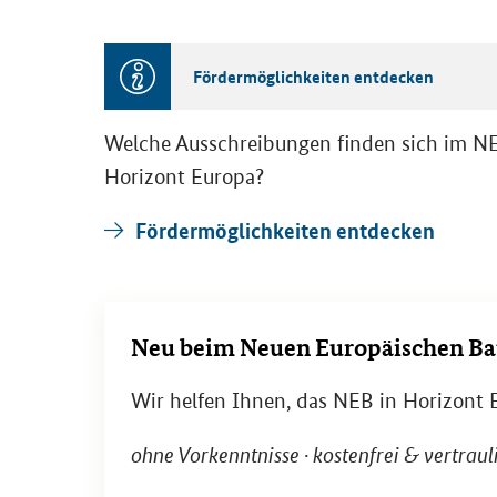
För­der­mög­lich­kei­ten ent­de­cken
Wel­che Aus­schrei­bun­gen fin­den sich im N
Ho­ri­zont Eu­ro­pa?
För­der­mög­lich­kei­ten ent­de­cken
Neu beim Neuen Eu­ro­päi­schen Bau­
Wir hel­fen Ihnen, das NEB in Ho­ri­zont Eu
ohne Vor­kennt­nis­se · kos­ten­frei & ver­trau­l