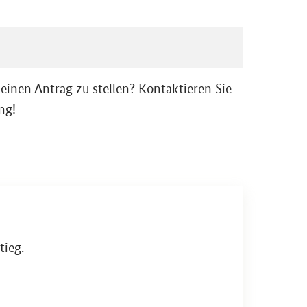
inen An­trag zu stel­len? Kon­tak­tie­ren Sie
ung!
tieg.