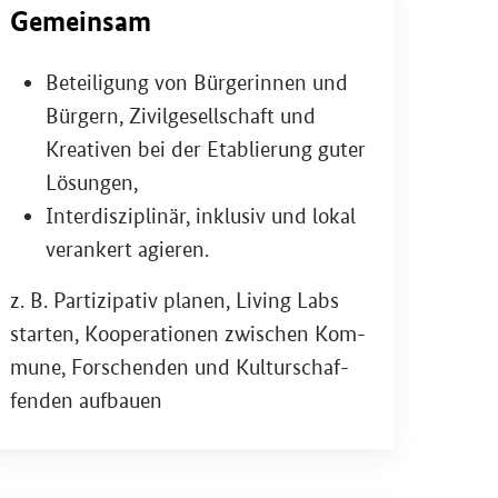
Ge­mein­sam
Be­tei­li­gung von Bür­ge­rin­nen und
Bür­gern, Zi­vil­ge­sell­schaft und
Krea­ti­ven bei der Eta­blie­rung guter
Lö­sun­gen,
In­ter­dis­zi­pli­när, in­klu­siv und lokal
ver­an­kert agie­ren.
z. B. Par­ti­zi­pa­tiv pla­nen,
Living Labs
star­ten, Ko­ope­ra­tio­nen zwi­schen Kom­
mu­ne, For­schen­den und Kul­tur­schaf­
fen­den auf­bau­en