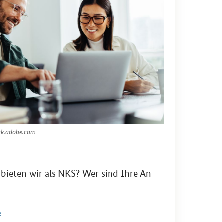
ock.adobe.com
g bie­ten wir als NKS? Wer sind Ihre An­
e