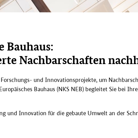
e Bau­haus:
­te Nach­bar­schaf­ten nach­ha
 Forschungs-​ und In­no­va­ti­ons­pro­jek­te, um Nach­bar­sch
s Eu­ro­päi­sches Bau­haus (NKS NEB) be­glei­tet Sie bei Ihr
ng und In­no­va­ti­on für die ge­bau­te Um­welt an der Schnit