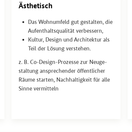
Äs­the­tisch
Das Wohn­um­feld gut ge­stal­ten, die
Auf­ent­halts­qua­li­tät ver­bes­sern,
Kul­tur, De­sign und Ar­chi­tek­tur als
Teil der Lö­sung ver­ste­hen.
z. B.
Co-Design
-​Prozesse zur Neu­ge­
stal­tung an­spre­chen­der öf­fent­li­cher
Räume star­ten, Nach­hal­tig­keit für alle
Sinne ver­mit­teln