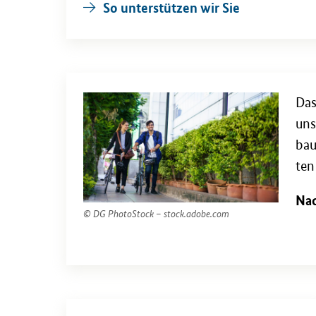
So un­ter­stüt­zen wir Sie
Das
un­
bau
ten
Nac
© DG Pho­to­S­tock – stock.adobe.com