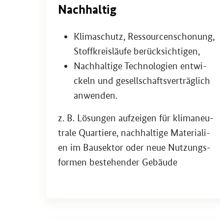
Nach­hal­tig
Kli­ma­schutz, Res­sour­cen­scho­nung,
Stoff­kreis­läu­fe be­rück­sich­ti­gen,
Nach­hal­ti­ge Tech­no­lo­gien ent­wi­
ckeln und ge­sell­schafts­ver­träg­lich
an­wen­den.
z. B. Lö­sun­gen auf­zei­gen für kli­ma­neu­
tra­le Quar­tie­re, nach­hal­ti­ge Ma­te­ria­li­
en im Bau­sek­tor oder neue Nut­zungs­
for­men be­stehen­der Ge­bäu­de