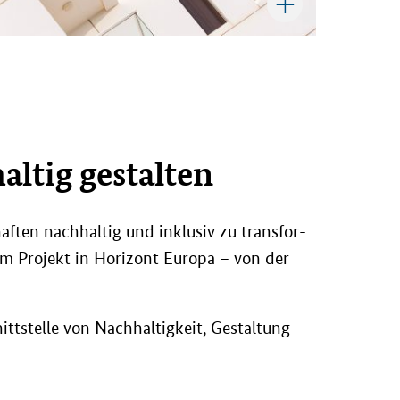
l­tig ge­stal­ten
af­ten nach­hal­tig und in­klu­siv zu trans­for­
em Pro­jekt in Ho­ri­zont Eu­ro­pa – von der
t­stel­le von Nach­hal­tig­keit, Ge­stal­tung